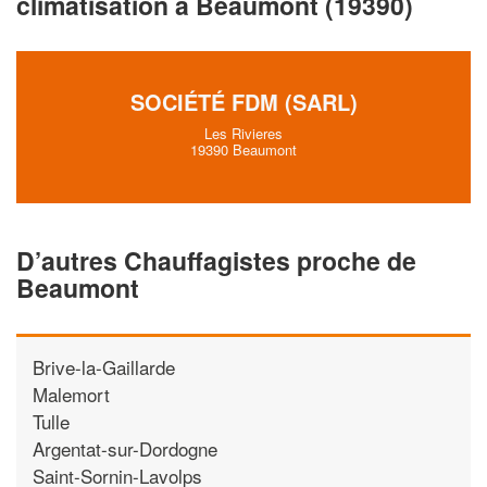
climatisation à Beaumont (19390)
vos
tout en gagnant de
marges
!
nouveaux clients
En savoir plus
SOCIÉTÉ FDM (SARL)
Les Rivieres
19390 Beaumont
D’autres Chauffagistes proche de
Beaumont
Brive-la-Gaillarde
Malemort
Tulle
Argentat-sur-Dordogne
Saint-Sornin-Lavolps