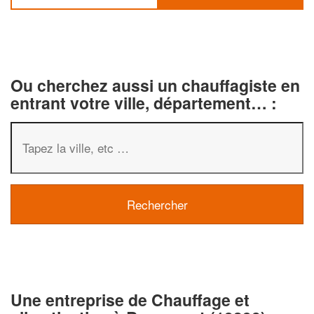
Ou cherchez aussi un chauffagiste en
entrant votre ville, département… :
✕
Vous êtes un
professionnel ?
Une entreprise de Chauffage et
Augmentez votre
e
chiffre d'affaires