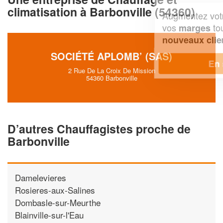
climatisation à Barbonville (54360)
Augmentez votre
et
chiffre d'affaires
vos
tout en gagnant de
marges
!
nouveaux clients
SOCIÉTÉ APLOMB’ (SAS)
En savoir plus
2 Rue De La Croix De Mission
54360 Barbonville
D’autres Chauffagistes proche de
Barbonville
Damelevieres
Rosieres-aux-Salines
Dombasle-sur-Meurthe
Blainville-sur-l'Eau