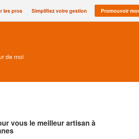
r les pros
Simplifiez votre gestion
Promouvoir mon
ur de moi
r vous le meilleur artisan à
nnes