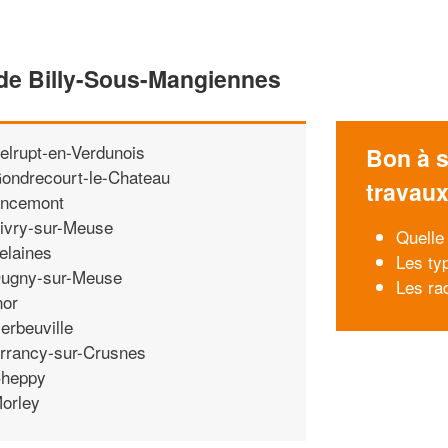
 de Billy-Sous-Mangiennes
elrupt-en-Verdunois
Bon à s
ondrecourt-le-Chateau
travau
ncemont
ivry-sur-Meuse
Quelle
elaines
Les ty
ugny-sur-Meuse
Les ra
nor
erbeuville
rrancy-sur-Crusnes
heppy
orley