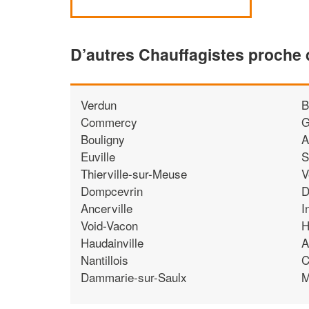
D’autres Chauffagistes proche
Verdun
B
Commercy
G
Bouligny
A
Euville
S
Thierville-sur-Meuse
V
Dompcevrin
D
Ancerville
I
Void-Vacon
H
Haudainville
A
Nantillois
C
Dammarie-sur-Saulx
M