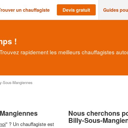
Trouver un chauffagiste
Devis gratuit
Guides pou
mps !
Trouvez rapidement les meilleurs chauffagistes auto
ly-Sous-Mangiennes
s-Mangiennes
Nous cherchons pou
Billy-Sous-Mangie
moi
" ? Un chauffagiste est