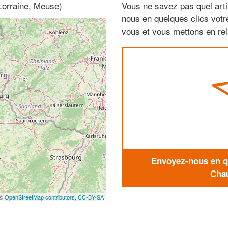
Lorraine, Meuse)
Vous ne savez pas quel arti
nous en quelques clics vot
vous et vous mettons en rela
Envoyez-nous en qu
Chau
 ©
OpenStreetMap contributors,
CC-BY-SA