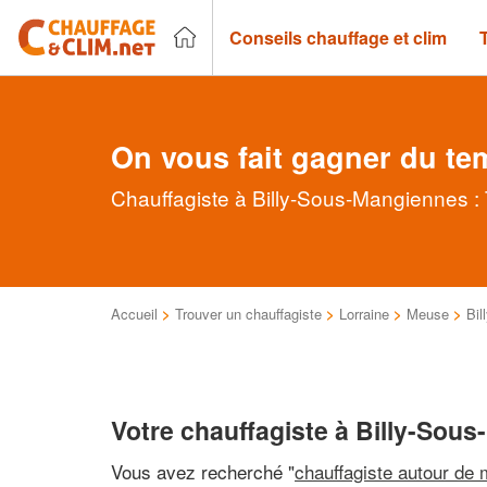
Conseils chauffage et clim
On vous fait gagner du te
Chauffagiste à Billy-Sous-Mangiennes : 
Accueil
>
Trouver un chauffagiste
>
Lorraine
>
Meuse
>
Bil
Votre chauffagiste à Billy-Sou
Vous avez recherché "
chauffagiste autour de 