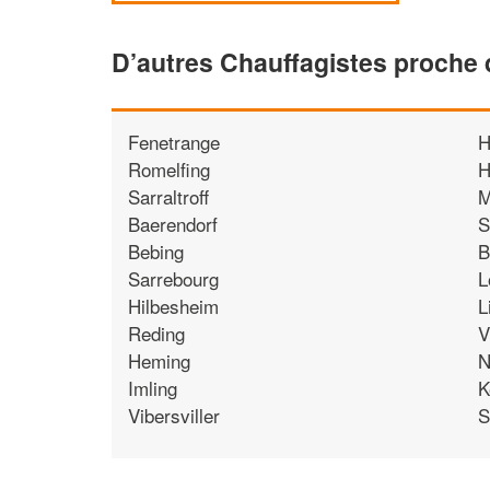
D’autres Chauffagistes proche
Fenetrange
H
Romelfing
H
Sarraltroff
M
Baerendorf
S
Bebing
B
Sarrebourg
L
Hilbesheim
L
Reding
V
Heming
N
Imling
K
Vibersviller
S