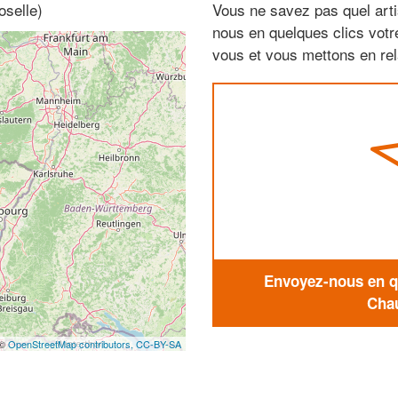
oselle)
Vous ne savez pas quel arti
nous en quelques clics vot
vous et vous mettons en rela
Envoyez-nous en qu
Chau
 ©
OpenStreetMap contributors,
CC-BY-SA