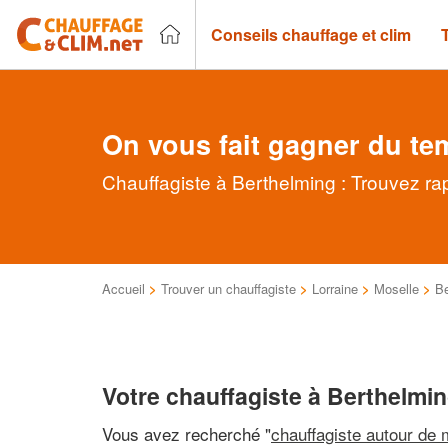
Conseils chauffage et clim
On vous fait gagner du te
Chauffagiste à Berthelming : Trouvez ra
Accueil
>
Trouver un chauffagiste
>
Lorraine
>
Moselle
>
Be
Votre chauffagiste à Berthelmi
Vous avez recherché "
chauffagiste autour de 