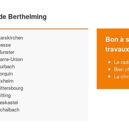
 de Berthelming
arskirchen
Bon à s
esse
travau
unster
arre-Union
Le rad
urbach
Bien c
orquin
La clim
ixheim
ittersbourg
itting
eskastel
chalbach