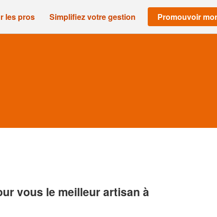
r les pros
Simplifiez votre gestion
Promouvoir mon
r vous le meilleur artisan à