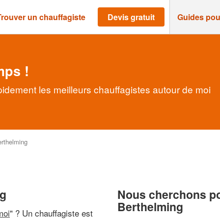
Trouver un chauffagiste
Devis gratuit
Guides pou
mps !
pidement les meilleurs chauffagistes autour de moi
rthelming
ng
Nous cherchons pou
Berthelming
moi
" ? Un chauffagiste est