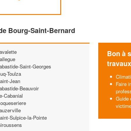
 de Bourg-Saint-Bernard
avalette
Bon à s
allegue
travau
abastide-Saint-Georges
uq-Toulza
Climati
aint-Jean
Faire i
abastide-Beauvoir
profes
e-Cabanial
Guide 
oqueseriere
victim
auzerville
aint-Sulpice-la-Pointe
iroussens