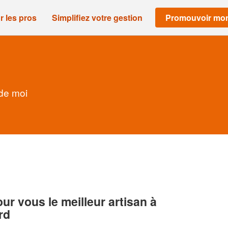
r les pros
Simplifiez votre gestion
Promouvoir mon
 de moi
r vous le meilleur artisan à
rd