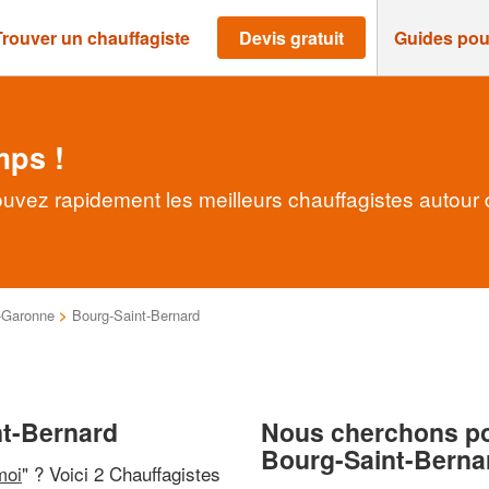
Trouver un chauffagiste
Devis gratuit
Guides pou
mps !
ouvez rapidement les meilleurs chauffagistes autour
-Garonne
>
Bourg-Saint-Bernard
nt-Bernard
Nous cherchons pou
Bourg-Saint-Berna
moi
" ? Voici 2 Chauffagistes