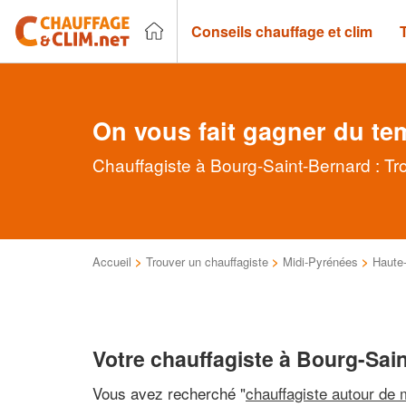
Conseils chauffage et clim
On vous fait gagner du te
Chauffagiste à Bourg-Saint-Bernard : Tr
Accueil
>
Trouver un chauffagiste
>
Midi-Pyrénées
>
Haute
Votre chauffagiste à Bourg-Sai
Vous avez recherché "
chauffagiste autour de 