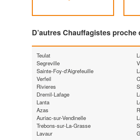
D’autres Chauffagistes proche
Teulat
L
Segreville
V
Sainte-Foy-d'Aigrefeuille
L
Verfeil
C
Rivieres
S
Dremil-Lafage
L
Lanta
L
Azas
R
Auriac-sur-Vendinelle
L
Trebons-sur-La-Grasse
S
Lavaur
G