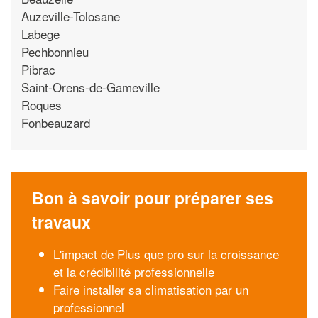
Auzeville-Tolosane
Labege
Pechbonnieu
Pibrac
Saint-Orens-de-Gameville
Roques
Fonbeauzard
Bon à savoir pour préparer ses
travaux
L'impact de Plus que pro sur la croissance
et la crédibilité professionnelle
Faire installer sa climatisation par un
professionnel