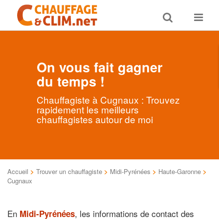
Toggle
Toggle
search
navigat
On vous fait gagner
du temps !
Chauffagiste à Cugnaux : Trouvez
rapidement les meilleurs
chauffagistes autour de moi
Accueil
>
Trouver un chauffagiste
>
Midi-Pyrénées
>
Haute-Garonne
>
Cugnaux
En
, les informations de contact des
Midi-Pyrénées