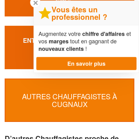
✕
31270 Cugnaux
Vous êtes un
professionnel ?
Augmentez votre
et
chiffre d'affaires
ENTREPRISE QUALICLIM (SAS)
vos
tout en gagnant de
marges
!
nouveaux clients
11 Rue Guillaumet
31270 Cugnaux
En savoir plus
AUTRES CHAUFFAGISTES À
CUGNAUX
D’autres Chauffagistes proche de