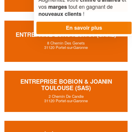
vos
tout en gagnant de
marges
!
nouveaux clients
En savoir plus
ENTREPRISE EUROTECH 31 (SARL)
8 Chemin Des Genets
31120 Portet-sur-Garonne
ENTREPRISE BOBION & JOANIN
TOULOUSE (SAS)
2 Chemin De Candie
31120 Portet-sur-Garonne