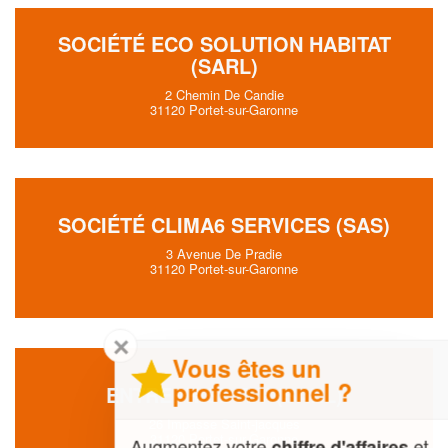
SOCIÉTÉ ECO SOLUTION HABITAT
(SARL)
2 Chemin De Candie
31120 Portet-sur-Garonne
SOCIÉTÉ CLIMA6 SERVICES (SAS)
3 Avenue De Pradie
31120 Portet-sur-Garonne
✕
Vous êtes un
professionnel ?
ENTREPRISE R.V (SARL)
26 Impasse Saint-jacques
31120 Portet-sur-Garonne
Augmentez votre
et
chiffre d'affaires