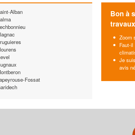
aint-Alban
Bon à s
alma
travau
echbonnieu
lagnac
Zoom s
ruguieres
Faut-i
lourens
climati
evel
Je suis
ugnaux
avis né
ontberon
apeyrouse-Fossat
aridech