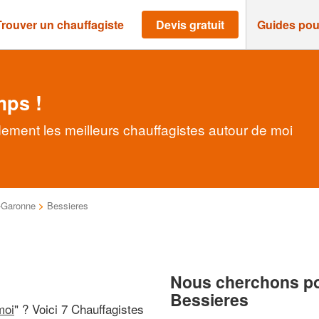
Trouver un chauffagiste
Devis gratuit
Guides pou
mps !
dement les meilleurs chauffagistes autour de moi
-Garonne
>
Bessieres
Nous cherchons pou
Bessieres
moi
" ? Voici 7 Chauffagistes