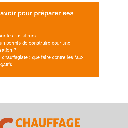
avoir pour préparer ses
x
ur les radiateurs
l un permis de construire pour une
sation ?
 chauffagiste : que faire contre les faux
gatifs