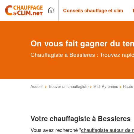
Conseils chauffage et clim
On vous fait gagner du te
Chauffagiste à Bessieres : Trouvez rapi
Accueil
>
Trouver un chauffagiste
>
Midi-Pyrénées
>
Haute
Votre chauffagiste à Bessieres
Vous avez recherché "
chauffagiste autour de 