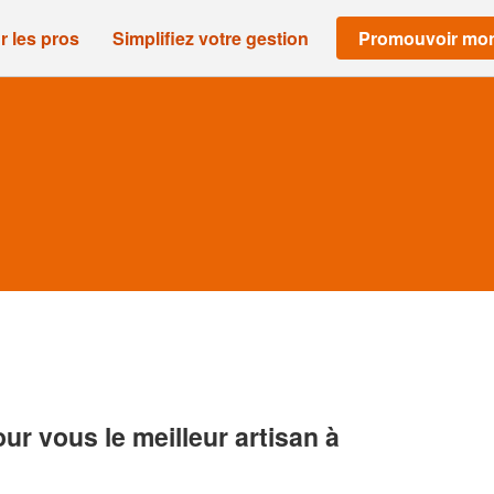
r les pros
Simplifiez votre gestion
Promouvoir mon
r vous le meilleur artisan à