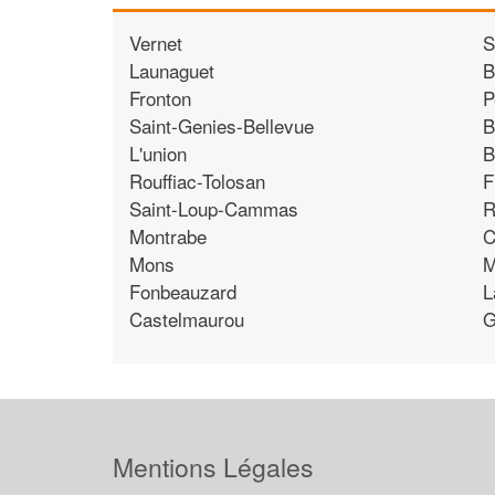
Vernet
S
Launaguet
B
Fronton
P
Saint-Genies-Bellevue
B
L'union
B
Rouffiac-Tolosan
F
Saint-Loup-Cammas
R
Montrabe
C
Mons
M
Fonbeauzard
L
Castelmaurou
G
Mentions Légales