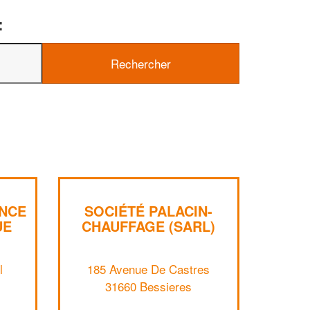
:
✕
Vous êtes un
ANCE
SOCIÉTÉ PALACIN-
professionnel ?
UE
CHAUFFAGE (SARL)
Augmentez votre
chiffre d'affaires
l
185 Avenue De Castres
vos
tout en gagnant de
marges
31660 Bessieres
!
nouveaux clients