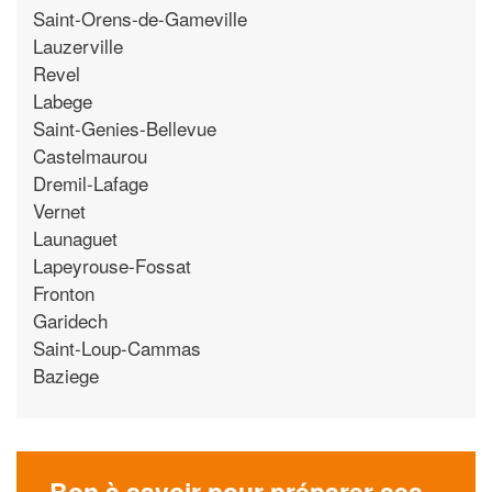
Saint-Orens-de-Gameville
Lauzerville
Revel
Labege
Saint-Genies-Bellevue
Castelmaurou
Dremil-Lafage
Vernet
Launaguet
Lapeyrouse-Fossat
Fronton
Garidech
Saint-Loup-Cammas
Baziege
Bon à savoir pour préparer ses