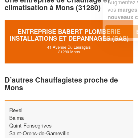
Augmentez votre
et
chiffre d'affaires
climatisation à Mons (31280)
vos
tout en gagnant de
marges
!
nouveaux clients
ENTREPRISE BABERT PLOMBERIE
En savoir plus
INSTALLATIONS ET DEPANNAGES (SAS)
41 Avenue Du Lauragais
31280 Mons
D’autres Chauffagistes proche de
Mons
Revel
Balma
Quint-Fonsegrives
Saint-Orens-de-Gameville