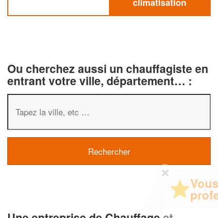
climatisation
Ou cherchez aussi un chauffagiste en
entrant votre ville, département… :
✕
Vous êtes un
professionnel ?
Une entreprise de Chauffage et