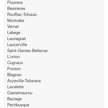
Flourens
Bessieres
Rouffiac-Tolosan
Montrabe
Vernet
Labege
Launaguet
Lauzerville
Saint-Genies-Bellevue
L'union
Cugnaux
Fronton
Blagnac
Auzeville-Tolosane
Lavalette
Castelmaurou
Baziege
Pechbusque