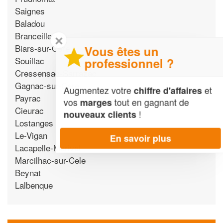
Saignes
Baladou
Branceilles
✕
Biars-sur-Cere
Vous êtes un
Souillac
professionnel ?
Cressensac-Sarrazac
Gagnac-sur-Cere
Augmentez votre
et
chiffre d'affaires
Payrac
vos
tout en gagnant de
marges
Cieurac
!
nouveaux clients
Lostanges
Le-Vigan
En savoir plus
Lacapelle-Marival
Marcilhac-sur-Cele
Beynat
Lalbenque