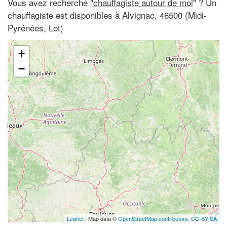
Vous avez recherché "
chauffagiste autour de moi
" ? Un
chauffagiste est disponibles à Alvignac, 46500 (Midi-
Pyrénées, Lot)
+
−
Leaflet
| Map data ©
OpenStreetMap contributors,
CC-BY-SA