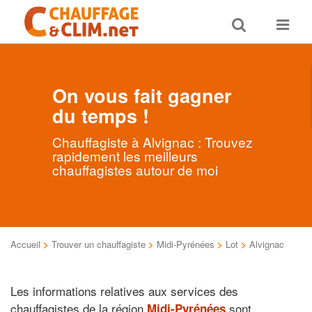
Toggle
Toggle
search
navigat
On vous fait gagner
du temps !
Chauffagiste à Alvignac : Trouvez
rapidement les meilleurs
chauffagistes autour de moi
Accueil
>
Trouver un chauffagiste
>
Midi-Pyrénées
>
Lot
>
Alvignac
Les informations relatives aux services des
chauffagistes de la région
sont
Midi-Pyrénées