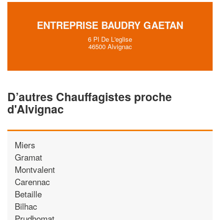
ENTREPRISE BAUDRY GAETAN
6 Pl De L'eglise
46500 Alvignac
D’autres Chauffagistes proche
d'Alvignac
Miers
Gramat
Montvalent
Carennac
Betaille
Bilhac
Prudhomat