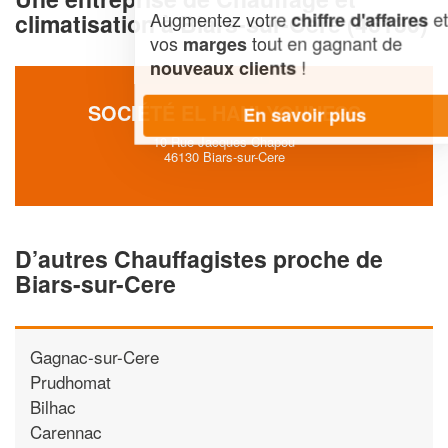
Augmentez votre
et
chiffre d'affaires
climatisation à Biars-sur-Cere (46130)
vos
tout en gagnant de
marges
!
nouveaux clients
SOCIÉTÉ EL HANI YOUNESS
En savoir plus
10 Rue Jacques Chapou
46130 Biars-sur-Cere
D’autres Chauffagistes proche de
Biars-sur-Cere
Gagnac-sur-Cere
Prudhomat
Bilhac
Carennac