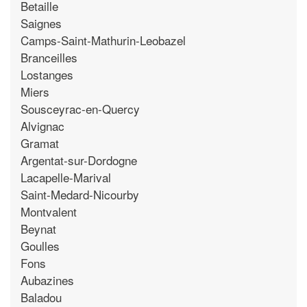
Betaille
Saignes
Camps-Saint-Mathurin-Leobazel
Branceilles
Lostanges
Miers
Sousceyrac-en-Quercy
Alvignac
Gramat
Argentat-sur-Dordogne
Lacapelle-Marival
Saint-Medard-Nicourby
Montvalent
Beynat
Goulles
Fons
Aubazines
Baladou