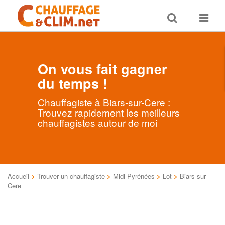
Toggle
Toggle
search
navigat
On vous fait gagner
du temps !
Chauffagiste à Biars-sur-Cere :
Trouvez rapidement les meilleurs
chauffagistes autour de moi
Accueil
>
Trouver un chauffagiste
>
Midi-Pyrénées
>
Lot
>
Biars-sur-
Cere