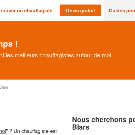
Trouver un chauffagiste
Devis gratuit
Guides pou
mps !
t les meilleurs chauffagistes autour de moi
Blars
Nous cherchons pou
Blars
moi
" ? Un chauffagiste est