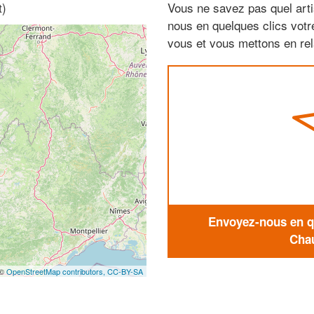
t)
Vous ne savez pas quel arti
nous en quelques clics vot
vous et vous mettons en rela
Envoyez-nous en qu
Chau
 ©
OpenStreetMap contributors,
CC-BY-SA