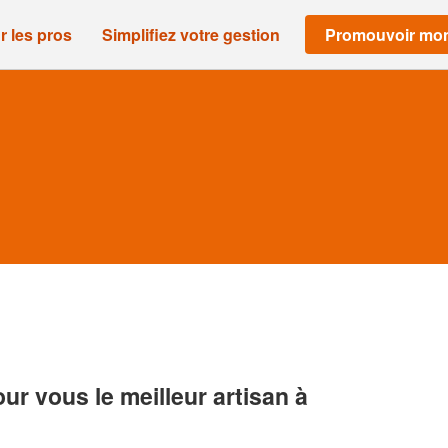
r les pros
Simplifiez votre gestion
Promouvoir mon
r vous le meilleur artisan à