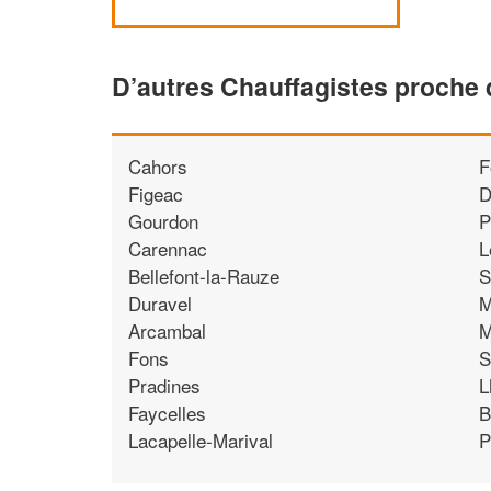
D’autres Chauffagistes proche 
Cahors
F
Figeac
D
Gourdon
P
Carennac
L
Bellefont-la-Rauze
S
Duravel
M
Arcambal
M
Fons
S
Pradines
L
Faycelles
B
Lacapelle-Marival
P