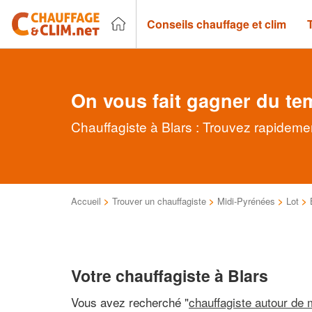
Conseils chauffage et clim
On vous fait gagner du te
Chauffagiste à Blars : Trouvez rapidemen
Accueil
>
Trouver un chauffagiste
>
Midi-Pyrénées
>
Lot
>
Votre chauffagiste à Blars
Vous avez recherché "
chauffagiste autour de 