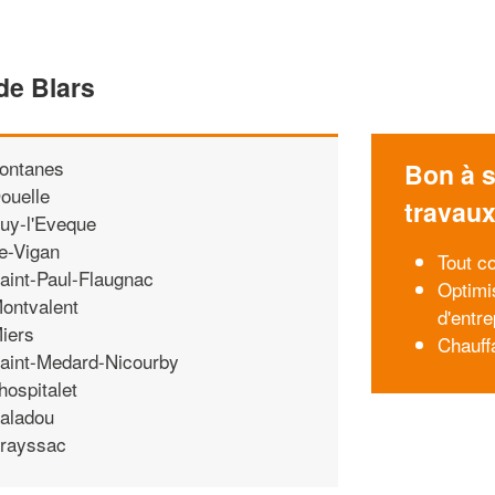
de Blars
ontanes
Bon à s
ouelle
travau
uy-l'Eveque
e-Vigan
Tout c
aint-Paul-Flaugnac
Optimi
ontvalent
d'entre
iers
Chauff
aint-Medard-Nicourby
hospitalet
aladou
rayssac