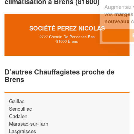
climatisation à Brens (81600)
Augmentez votre
et
chiffre d'affaires
vos
tout en gagnant de
marges
!
nouveaux clients
SOCIÉTÉ PEREZ NICOLAS
En savoir plus
2727 Chemin De Pendaries Bas
81600 Brens
D’autres Chauffagistes proche de
Brens
Gaillac
Senouillac
Cadalen
Marssac-sur-Tarn
Lasgraisses