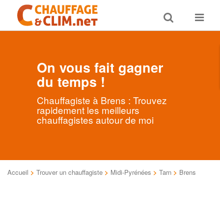
Toggle
Toggle
search
navigat
On vous fait gagner
du temps !
Chauffagiste à Brens : Trouvez
rapidement les meilleurs
chauffagistes autour de moi
Accueil
>
Trouver un chauffagiste
>
Midi-Pyrénées
>
Tarn
>
Brens