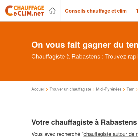
Conseils chauffage et clim
On vous fait gagner du te
Chauffagiste à Rabastens : Trouvez rapi
Accueil
>
Trouver un chauffagiste
>
Midi-Pyrénées
>
Tarn
Votre chauffagiste à Rabastens
Vous avez recherché "
chauffagiste autour de 