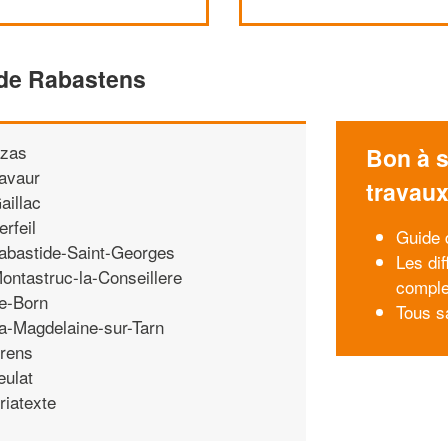
 de Rabastens
zas
Bon à s
avaur
travau
aillac
erfeil
Guide 
abastide-Saint-Georges
Les di
ontastruc-la-Conseillere
comple
e-Born
Tous s
a-Magdelaine-sur-Tarn
rens
eulat
riatexte