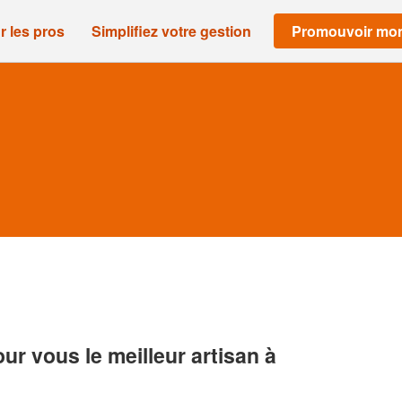
r les pros
Simplifiez votre gestion
Promouvoir mon
r vous le meilleur artisan à