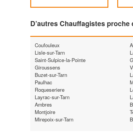
D’autres Chauffagistes proche
Coufouleux
A
Lisle-sur-Tarn
L
Saint-Sulpice-la-Pointe
G
Giroussens
V
Buzet-sur-Tarn
L
Paulhac
M
Roqueseriere
L
Layrac-sur-Tarn
L
Ambres
B
Montjoire
T
Mirepoix-sur-Tarn
B