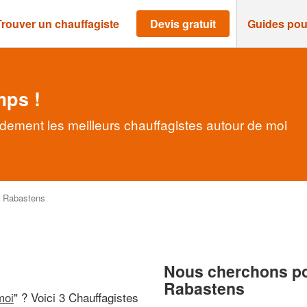
Trouver un chauffagiste
Devis gratuit
Guides pou
mps !
dement les meilleurs chauffagistes autour de moi
>
Rabastens
Nous cherchons pou
Rabastens
moi
" ? Voici 3 Chauffagistes