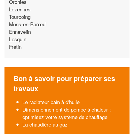
Orchies
Lezennes
Tourcoing
Mons-en-Barœul
Ennevelin
Lesquin
Fretin
Bon à savoir pour préparer ses
travaux
Le radiateur bain à d'huile
Dimensionnement de pompe à chaleur :
optimisez votre système de chauffage
La chaudière au gaz