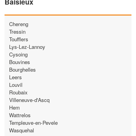
Baisieux
Chereng
Tressin
Toufflers
Lys-Lez-Lannoy
Cysoing
Bouvines
Bourghelles
Leers
Louvil
Roubaix
Villeneuve-d'Ascq
Hem
Wattrelos
Templeuve-en-Pevele
Wasquehal