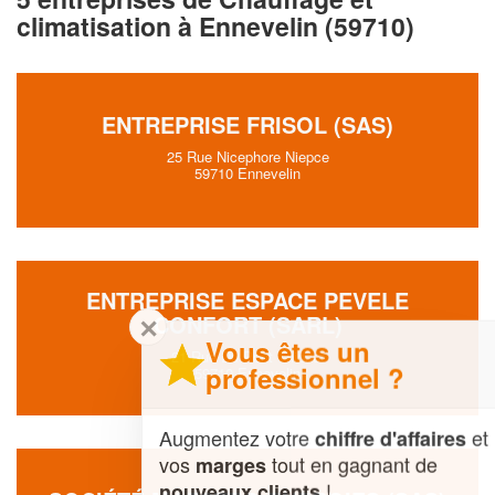
climatisation à Ennevelin (59710)
ENTREPRISE FRISOL (SAS)
25 Rue Nicephore Niepce
59710 Ennevelin
ENTREPRISE ESPACE PEVELE
CONFORT (SARL)
✕
Vous êtes un
21 Rue Du Pont Thibaut
professionnel ?
59710 Ennevelin
Augmentez votre
et
chiffre d'affaires
vos
tout en gagnant de
marges
!
nouveaux clients