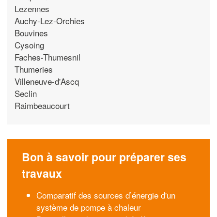
Lezennes
Auchy-Lez-Orchies
Bouvines
Cysoing
Faches-Thumesnil
Thumeries
Villeneuve-d'Ascq
Seclin
Raimbeaucourt
Bon à savoir pour préparer ses
travaux
Comparatif des sources d’énergie d'un
système de pompe à chaleur