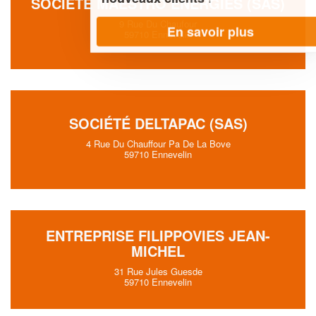
SOCIÉTÉ MAESTRO ENERGIES (SAS)
9 Rue Du Chaufour
En savoir plus
59710 Ennevelin
SOCIÉTÉ DELTAPAC (SAS)
4 Rue Du Chauffour Pa De La Bove
59710 Ennevelin
ENTREPRISE FILIPPOVIES JEAN-
MICHEL
31 Rue Jules Guesde
59710 Ennevelin