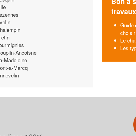
Bon à s
ille
travau
ezennes
velin
Guide 
halempin
choisi
retin
Le cha
ourmignies
Les ty
ouplin-Ancoisne
a-Madeleine
ont-à-Marcq
nnevelin