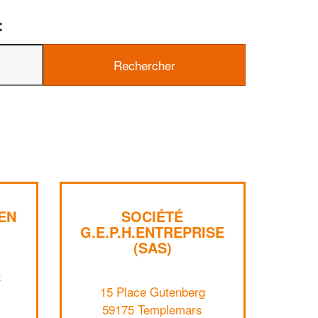
:
✕
Vous êtes un
professionnel ?
EN
SOCIÉTÉ
G.E.P.H.ENTREPRISE
(SAS)
Augmentez votre
et
chiffre d'affaires
vos
tout en gagnant de
marges
z
!
nouveaux clients
15 Place Gutenberg
59175 Templemars
En savoir plus