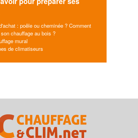
avoir pour préparer ses
x
d'achat : poêle ou cheminée ? Comment
r son chauffage au bois ?
uffage mural
pes de climatiseurs