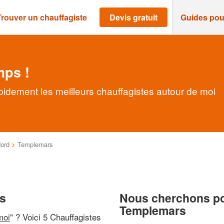
Trouver un chauffagiste
Devis gratuit
Guides pou
mps !
idement les meilleurs chauffagistes autour de moi
ord
>
Templemars
rs
Nous cherchons pou
Templemars
moi
" ? Voici 5 Chauffagistes