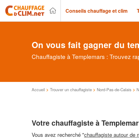
Conseils chauffage et clim
On vous fait gagner du te
Chauffagiste à Templemars : Trouvez rap
Accueil
>
Trouver un chauffagiste
>
Nord-Pas-de-Calais
>
N
Votre chauffagiste à Templema
Vous avez recherché "
chauffagiste autour de 