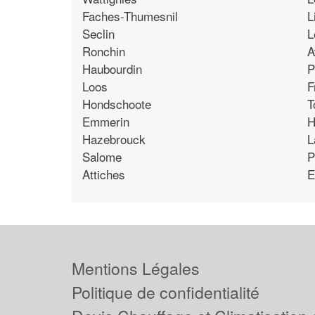
Faches-Thumesnil
L
Seclin
L
Ronchin
A
Haubourdin
P
Loos
F
Hondschoote
T
Emmerin
H
Hazebrouck
L
Salome
P
Attiches
E
Mentions Légales
Politique de confidentialité