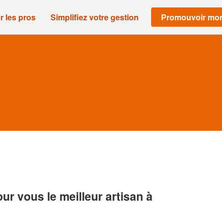
r les pros
Simplifiez votre gestion
Promouvoir mon
r vous le meilleur artisan à