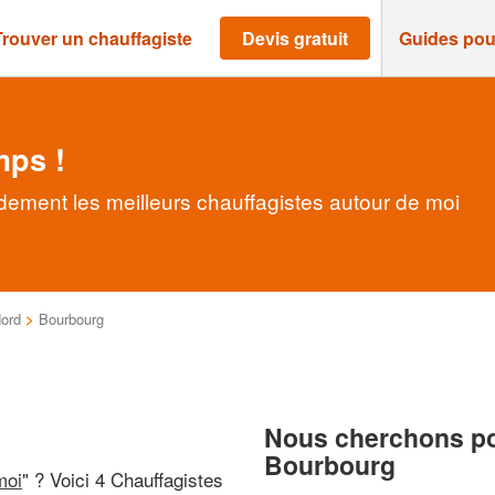
Trouver un chauffagiste
Devis gratuit
Guides pou
mps !
dement les meilleurs chauffagistes autour de moi
ord
>
Bourbourg
Nous cherchons pou
Bourbourg
moi
" ? Voici 4 Chauffagistes