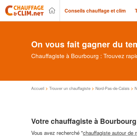
Conseils chauffage et clim
On vous fait gagner du te
Chauffagiste à Bourbourg : Trouvez rapi
Accueil
>
Trouver un chauffagiste
>
Nord-Pas-de-Calais
>
N
Votre chauffagiste à Bourbourg
Vous avez recherché "
chauffagiste autour de 