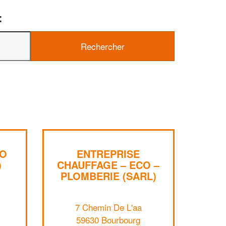
:
✕
Vous êtes un
professionnel ?
Augmentez votre
chiffre d'affa
vos
tout en gagnant d
marges
!
nouveaux clients
CO
ENTREPRISE
En savoir plus
)
CHAUFFAGE – ECO –
PLOMBERIE (SARL)
7 Chemin De L'aa
59630 Bourbourg