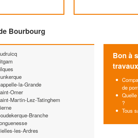
 de Bourbourg
udruicq
Bon à s
itgam
travau
ilques
unkerque
Compar
appelle-la-Grande
de pom
aint-Omer
Quelle
aint-Martin-Lez-Tatinghem
?
ierne
Tous s
oudekerque-Branche
onguenesse
ielles-les-Ardres