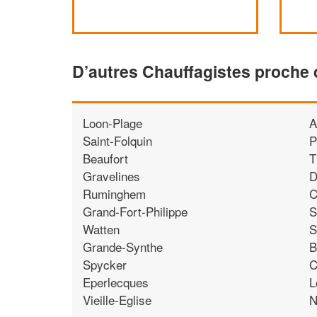
D’autres Chauffagistes proche
Loon-Plage
A
Saint-Folquin
P
Beaufort
T
Gravelines
D
Ruminghem
C
Grand-Fort-Philippe
S
Watten
S
Grande-Synthe
B
Spycker
C
Eperlecques
L
Vieille-Eglise
N