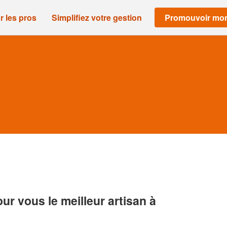
r les pros
Simplifiez votre gestion
Promouvoir mon
r vous le meilleur artisan à