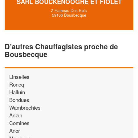
SARL BOUCKENOOGHE ET FIOLET
2 Hameau Des Bois
59166 Bousbecque
D’autres Chauffagistes proche de
Bousbecque
Linselles
Roncq
Halluin
Bondues
Wambrechies
Anzin
Comines
Anor