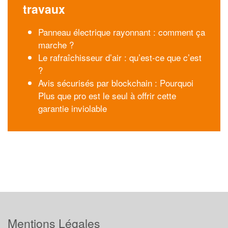
travaux
Panneau électrique rayonnant : comment ça
marche ?
Le rafraîchisseur d’air : qu’est-ce que c’est
?
Avis sécurisés par blockchain : Pourquoi
Plus que pro est le seul à offrir cette
garantie inviolable
Mentions Légales