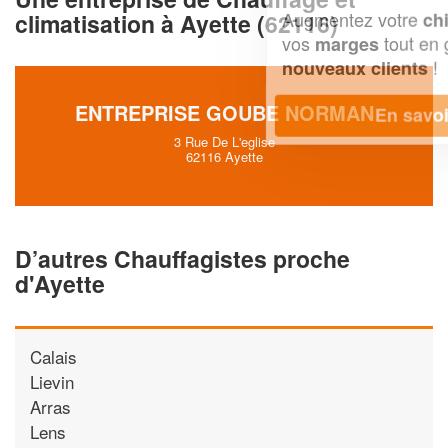
Augmentez votre
et
chiffre d'affaires
climatisation à Ayette (62116)
vos
tout en gagnant de
marges
!
nouveaux clients
ENTREPRISE GOUBE NORMAN
En savoir plus
3 Rue De L'eglise
62116 Ayette
D’autres Chauffagistes proche
d'Ayette
Calais
Lievin
Arras
Lens