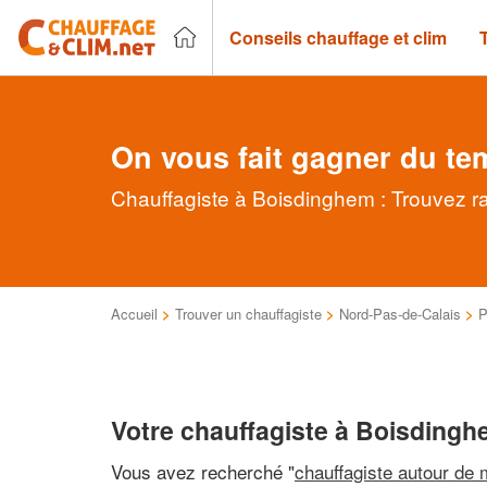
Conseils chauffage et clim
On vous fait gagner du te
Chauffagiste à Boisdinghem : Trouvez ra
Accueil
>
Trouver un chauffagiste
>
Nord-Pas-de-Calais
>
P
Votre chauffagiste à Boisding
Vous avez recherché "
chauffagiste autour de 