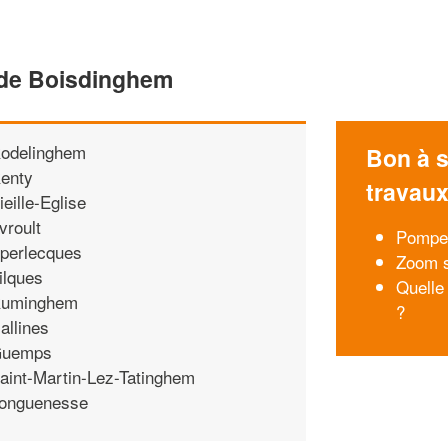
 de Boisdinghem
odelinghem
Bon à s
enty
travau
ieille-Eglise
vroult
Pompes
perlecques
Zoom s
ilques
Quelle
uminghem
?
allines
uemps
aint-Martin-Lez-Tatinghem
onguenesse