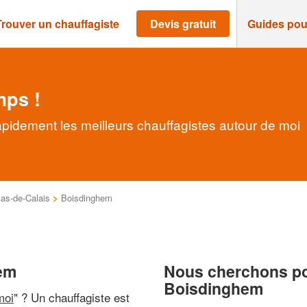
Trouver un chauffagiste
Devis gratuit
Guides pou
mps !
pidement les meilleurs chauffagistes autour de moi
as-de-Calais
>
Boisdinghem
hem
Nous cherchons pou
Boisdinghem
moi
" ? Un chauffagiste est