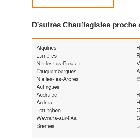
D’autres Chauffagistes proche
Alquines
R
Lumbres
R
Nielles-les-Blequin
V
Fauquembergues
A
Nielles-les-Ardres
E
Autingues
T
Audruicq
R
Ardres
H
Lottinghen
G
Wavrans-sur-l'Aa
S
Bremes
L