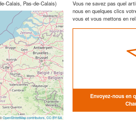
e-Calais, Pas-de-Calais)
Vous ne savez pas quel arti
nous en quelques clics vot
vous et vous mettons en rela
Envoyez-nous en qu
Chau
 ©
OpenStreetMap contributors,
CC-BY-SA