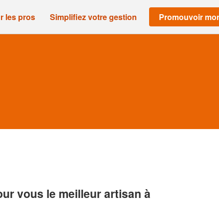
r les pros
Simplifiez votre gestion
Promouvoir mon
r vous le meilleur artisan à