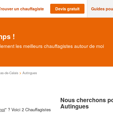
Trouver un chauffagiste
Devis gratuit
Guides pou
mps !
dement les meilleurs chauffagistes autour de moi
as-de-Calais
>
Autingues
Nous cherchons pou
Autingues
moi
" ? Voici 2 Chauffagistes