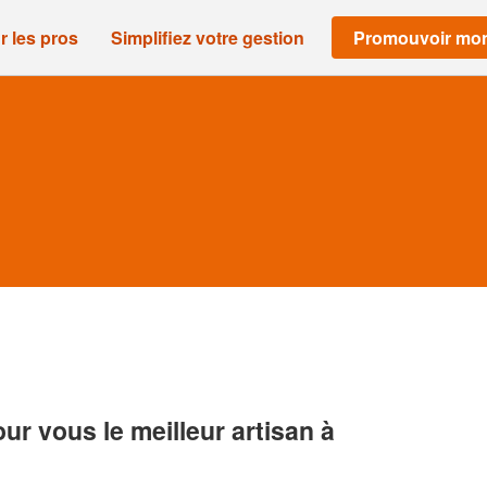
r les pros
Simplifiez votre gestion
Promouvoir mon
r vous le meilleur artisan à