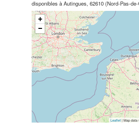
disponibles à Autingues, 62610 (Nord-Pas-de-
+
−
Leaflet
| Map data