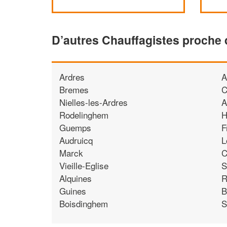
D’autres Chauffagistes proche
Ardres
A
Bremes
C
Nielles-les-Ardres
A
Rodelinghem
H
Guemps
F
Audruicq
L
Marck
C
Vieille-Eglise
S
Alquines
R
Guines
B
Boisdinghem
S