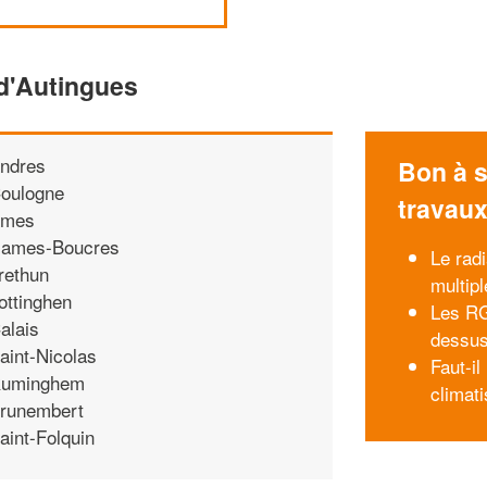
 d'Autingues
ndres
Bon à s
oulogne
travau
mes
ames-Boucres
Le rad
rethun
multipl
ottinghen
Les RG
alais
dessu
aint-Nicolas
Faut-i
uminghem
climati
runembert
aint-Folquin