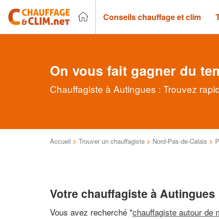
Conseils chauffage et clim
On vous fait gagner du te
Chauffagiste à Autingues : Trouvez rapi
Accueil
>
Trouver un chauffagiste
>
Nord-Pas-de-Calais
>
P
Votre chauffagiste à Autingues
Vous avez recherché "
chauffagiste autour de 