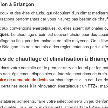
ation à Briançon
doux et des étés chauds, qui découlent d'un climat méditerr
matisations performantes car vous n'aurez pas besoin de cha
aux conventions énergétiques, qu'elles soient nationales o
. Le chauffage urbain est souvent choisi pour des app
iques
e au fioul pour les maisons de taille moyenne. On utilise p
Briançon. Ils sont soumis à des réglementations particuliè
es de chauffage et climatisation à Brian
 dans votre domicile est le premier service fourni par les en
s sont également disponibles et interviennent dans de brefs 
sur chauffage-et-clim.net. Les de
aire de demande de devis
 certaines aides à la rénovation énergétique : un PTZ+, mapr
tataires adhérents, faire votre sélection sera un jeu d'enfan
rt qualité / prix, en plus d'une installation parfaite ! Vous 