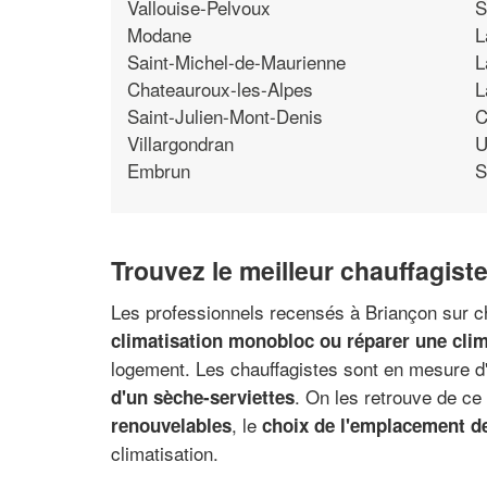
Vallouise-Pelvoux
S
Modane
L
Saint-Michel-de-Maurienne
L
Chateauroux-les-Alpes
L
Saint-Julien-Mont-Denis
C
Villargondran
U
Embrun
S
Trouvez le meilleur chauffagist
Les professionnels recensés à Briançon sur ch
climatisation monobloc ou réparer une clima
logement. Les chauffagistes sont en mesure d'e
. On les retrouve de ce
d'un sèche-serviettes
, le
renouvelables
choix de l'emplacement d
climatisation.