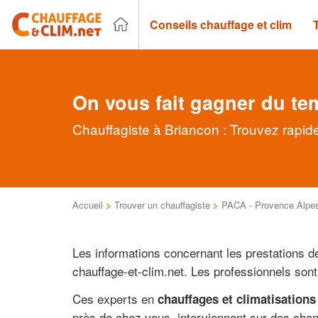
Conseils chauffage et clim
On vous fait gagner du te
Chauffagiste à Briancon : Trouvez rapid
Accueil
>
Trouver un chauffagiste
>
PACA - Provence Alpes
Les informations concernant les prestations d
chauffage-et-clim.net. Les professionnels so
Ces experts en
chauffages et climatisations
près de chez vous, interviennent sur des chant