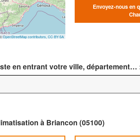
Envoyez-nous en qu
Chau
 ©
OpenStreetMap contributors,
CC-BY-SA
te en entrant votre ville, département… 
limatisation à Briancon (05100)