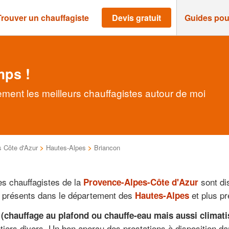
Trouver un chauffagiste
Devis gratuit
Guides pou
mps !
ement les meilleurs chauffagistes autour de moi
 Côte d'Azur
>
Hautes-Alpes
>
Briancon
es chauffagistes de la
sont di
Provence-Alpes-Côte d'Azur
nt présents dans le département des
et plus pr
Hautes-Alpes
 (chauffage au plafond ou chauffe-eau mais aussi climati
iers divers. Un bon aperçu des prestations à disposition da