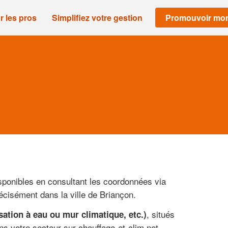
r les pros
Simplifiez votre gestion
Promouvoir mon
sponibles en consultant les coordonnées via
écisément dans la ville de Briançon.
, situés
sation à eau ou mur climatique, etc.)
ns votre secteur sur chauffage-et-clim.net