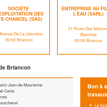
SOCIETE
ENTREPRISE AU FI
EXPLOITATION DES
L’EAU (SARL)
TS CHANCEL (SAS)
21 Route Des Maison
Avenue De La Liberation
Blanches
05100 Briancon
05100 Briancon
 de Briancon
aint-Jean-de-Maurienne
Bon à s
al-Cenis
travau
rots
ourchevel
Le fon