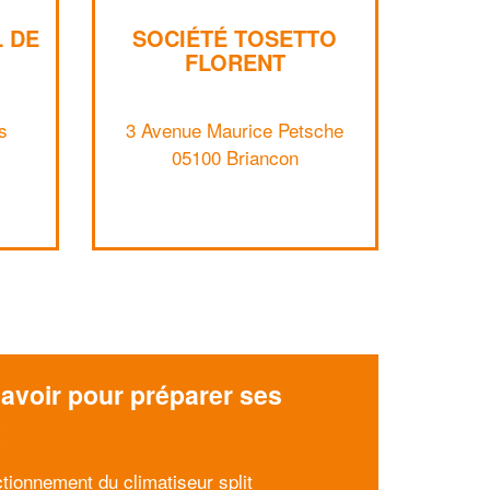
L DE
SOCIÉTÉ TOSETTO
FLORENT
✕
s
3 Avenue Maurice Petsche
Vous êtes un
05100 Briancon
professionnel ?
Augmentez votre
et
chiffre d'affaires
vos
tout en gagnant de
marges
!
nouveaux clients
En savoir plus
avoir pour préparer ses
x
ctionnement du climatiseur split