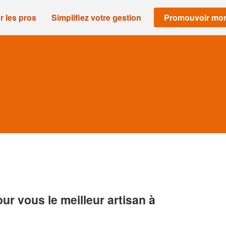
r les pros
Simplifiez votre gestion
Promouvoir mon
r vous le meilleur artisan à