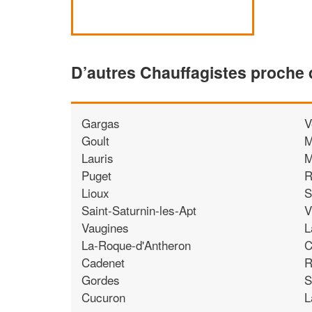
D’autres Chauffagistes proche
Gargas
V
Goult
M
Lauris
M
Puget
R
Lioux
S
Saint-Saturnin-les-Apt
V
Vaugines
L
La-Roque-d'Antheron
C
Cadenet
R
Gordes
S
Cucuron
L