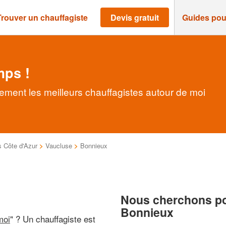
Trouver un chauffagiste
Devis gratuit
Guides pou
mps !
ement les meilleurs chauffagistes autour de moi
 Côte d'Azur
>
Vaucluse
>
Bonnieux
Nous cherchons pou
Bonnieux
moi
" ? Un chauffagiste est