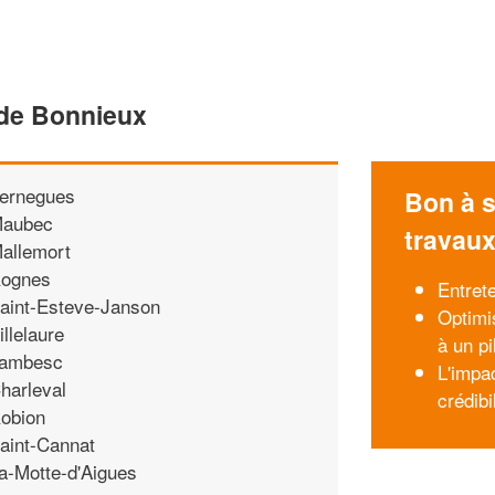
 de Bonnieux
ernegues
Bon à s
aubec
travau
allemort
ognes
Entret
aint-Esteve-Janson
Optimi
illelaure
à un p
ambesc
L'impa
harleval
crédibi
obion
aint-Cannat
a-Motte-d'Aigues