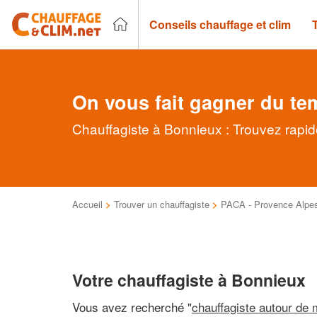
Conseils chauffage et clim
On vous fait gagner du te
Chauffagiste à Bonnieux : Trouvez rapid
Accueil
>
Trouver un chauffagiste
>
PACA - Provence Alpes
Votre chauffagiste à Bonnieux
Vous avez recherché "
chauffagiste autour de 