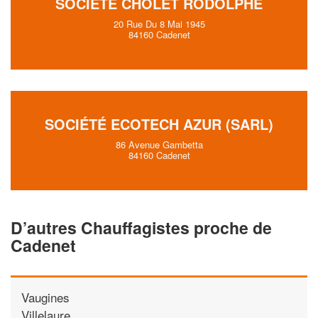
SOCIÉTÉ CHOLET RODOLPHE
20 Rue Du 8 Mai 1945
84160 Cadenet
SOCIÉTÉ ECOTECH AZUR (SARL)
86 Avenue Gambetta
84160 Cadenet
D’autres Chauffagistes proche de
Cadenet
Vaugines
Villelaure