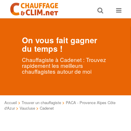
Toggle
Toggle
search
navigat
On vous fait gagner
du temps !
Chauffagiste à Cadenet : Trouvez
rapidement les meilleurs
chauffagistes autour de moi
Accueil
>
Trouver un chauffagiste
>
PACA - Provence Alpes Côte
d'Azur
>
Vaucluse
>
Cadenet