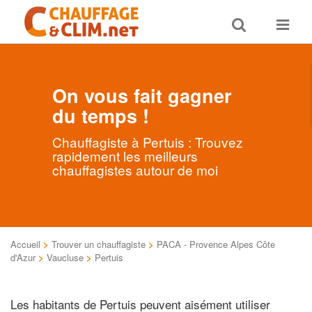
Toggle
Toggle
search
navigat
On vous fait gagner
du temps !
Chauffagiste à Pertuis : Trouvez
rapidement les meilleurs
chauffagistes autour de moi
Accueil
>
Trouver un chauffagiste
>
PACA - Provence Alpes Côte
d'Azur
>
Vaucluse
>
Pertuis
Les habitants de Pertuis peuvent aisément utiliser