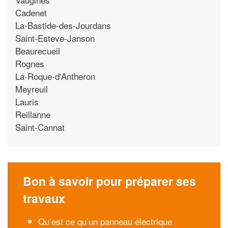
Cadenet
La-Bastide-des-Jourdans
Saint-Esteve-Janson
Beaurecueil
Rognes
La-Roque-d'Antheron
Meyreuil
Lauris
Reillanne
Saint-Cannat
Bon à savoir pour préparer ses
travaux
Qu’est ce qu’un panneau électrique