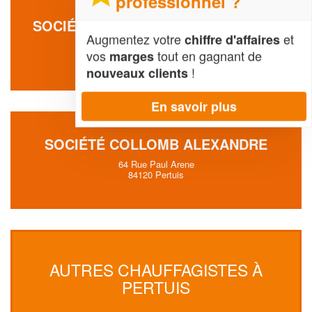
professionnel ?
SOCIÉTÉ AJROUD MOHAMED HABIB
Augmentez votre
et
chiffre d'affaires
Lotissement Cape Mundi
vos
tout en gagnant de
marges
84120 Pertuis
!
nouveaux clients
En savoir plus
SOCIÉTÉ COLLOMB ALEXANDRE
64 Rue Paul Arene
84120 Pertuis
AUTRES CHAUFFAGISTES À
PERTUIS