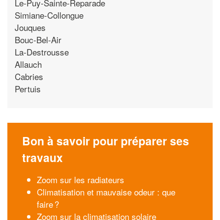
Le-Puy-Sainte-Reparade
Simiane-Collongue
Jouques
Bouc-Bel-Air
La-Destrousse
Allauch
Cabries
Pertuis
Bon à savoir pour préparer ses
travaux
Zoom sur les radiateurs
Climatisation et mauvaise odeur : que
faire ?
Zoom sur la climatisation solaire