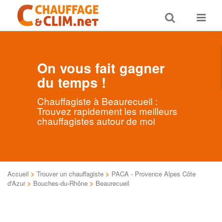
Toggle
Toggle
search
navigat
On vous fait gagner
du temps !
Chauffagiste à Beaurecueil :
Trouvez rapidement les meilleurs
chauffagistes autour de moi
Accueil
>
Trouver un chauffagiste
>
PACA - Provence Alpes Côte
d'Azur
>
Bouches-du-Rhône
>
Beaurecueil