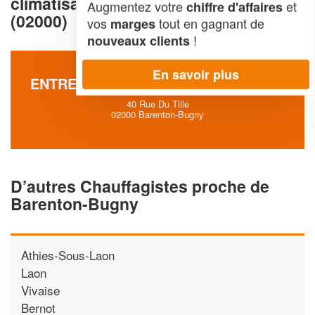
climatisation à Barenton-Bugny
Augmentez votre
et
chiffre d'affaires
(02000)
vos
tout en gagnant de
marges
!
nouveaux clients
En savoir plus
ENTREPRISE CARBONNEAUX LIONEL
40 Rue Du Tille
02000 Barenton-Bugny
D’autres Chauffagistes proche de
Barenton-Bugny
Athies-Sous-Laon
Laon
Vivaise
Bernot