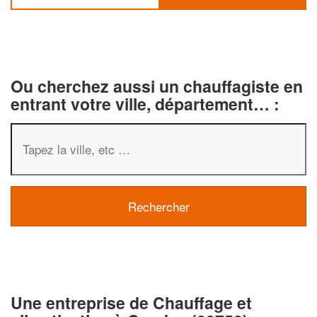
Ou cherchez aussi un chauffagiste en
entrant votre ville, département… :
✕
Vous êtes un
professionnel 
Une entreprise de Chauffage et
Augmentez votre
chiffre d'