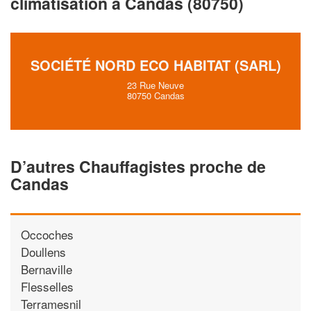
climatisation à Candas (80750)
vos
tout en gagnan
marges
!
nouveaux clients
En savoir plus
SOCIÉTÉ NORD ECO HABITAT (SARL)
23 Rue Neuve
80750 Candas
D’autres Chauffagistes proche de
Candas
Occoches
Doullens
Bernaville
Flesselles
Terramesnil