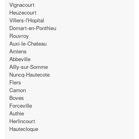
Vignacourt
Heuzecourt
Villers-l'Hopital
Domart-en-Ponthieu
Rouvroy
Auxi-le-Chateau
Amiens
Abbeville
Ailly-sur-Somme
Nuncq-Hautecote
Flers
Camon
Boves
Forceville
Authie
Herlincourt
Hautecloque