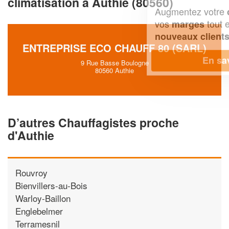
climatisation à Authie (80560)
Augmentez votre
et
chiffre d'affaires
vos
tout en gagnant de
marges
!
nouveaux clients
ENTREPRISE ECO CHAUFF 80 (SARL)
En savoir plus
9 Rue Basse Boulogne
80560 Authie
D’autres Chauffagistes proche
d'Authie
Rouvroy
Bienvillers-au-Bois
Warloy-Baillon
Englebelmer
Terramesnil