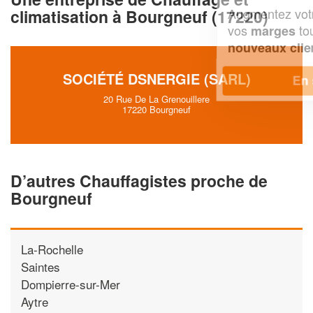
Augmentez votre
et
chiffre d'affaires
climatisation à Bourgneuf (17220)
vos
tout en gagnant de
marges
!
nouveaux clients
SOCIÉTÉ DSNERGIE (SARL)
En savoir plus
20 Rue De La Grenouillere
17220 Bourgneuf
D’autres Chauffagistes proche de
Bourgneuf
La-Rochelle
Saintes
Dompierre-sur-Mer
Aytre