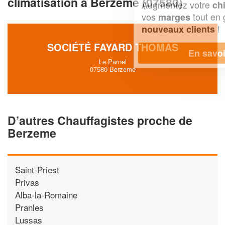
climatisation à Berzeme (07580)
Augmentez votre
et
chiffre d'affaires
vos
tout en gagnant de
marges
!
nouveaux clients
SOCIÉTÉ FAYARD THOMAS
En savoir plus
Le Parnel
07580 Berzeme
D’autres Chauffagistes proche de
Berzeme
Saint-Priest
Privas
Alba-la-Romaine
Pranles
Lussas