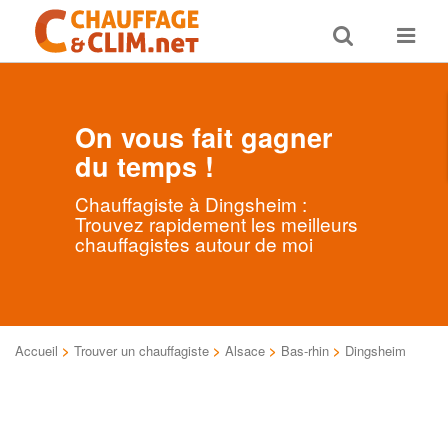
Toggle
Toggle
search
navigat
On vous fait gagner
du temps !
Chauffagiste à Dingsheim :
Trouvez rapidement les meilleurs
chauffagistes autour de moi
Accueil
>
Trouver un chauffagiste
>
Alsace
>
Bas-rhin
>
Dingsheim