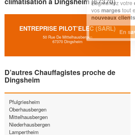
climatisation à Dingsheim (67370)
Augmentez votre
et
chiffre d'affaires
vos
tout en gagnant de
marges
!
nouveaux clients
ENTREPRISE PILOT’ELEC (SARL)
En savoir plus
50 Rue De Mittelhausbergen
67370 Dingsheim
D’autres Chauffagistes proche de
Dingsheim
Pfulgriesheim
Oberhausbergen
Mittelhausbergen
Niederhausbergen
Lampertheim