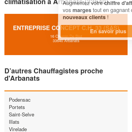
climatisation à Arbanats (33640)
Augmentez votre
et
chiffre d'affaires
vos
tout en gagnant de
marges
!
nouveaux clients
ENTREPRISE CONCEPT C.H. 33 (SAS)
En savoir plus
16 Chemin De Biot
33640 Arbanats
D’autres Chauffagistes proche
d'Arbanats
Podensac
Portets
Saint-Selve
Illats
Virelade