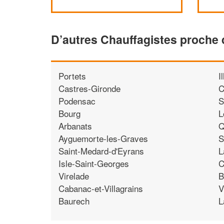
D’autres Chauffagistes proche 
Portets
I
Castres-Gironde
C
Podensac
S
Bourg
L
Arbanats
Q
Ayguemorte-les-Graves
S
Saint-Medard-d'Eyrans
L
Isle-Saint-Georges
C
Virelade
B
Cabanac-et-Villagrains
V
Baurech
L