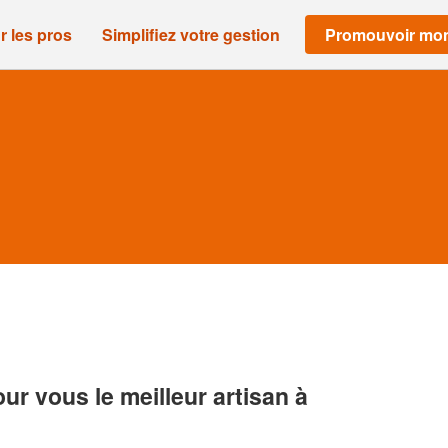
r les pros
Simplifiez votre gestion
Promouvoir mon
r vous le meilleur artisan à