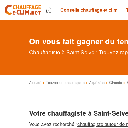
Conseils chauffage et clim
On vous fait gagner du te
Chauffagiste à Saint-Selve : Trouvez ra
Accueil
>
Trouver un chauffagiste
>
Aquitaine
>
Gironde
>
Votre chauffagiste à Saint-Selv
Vous avez recherché "
chauffagiste autour de 