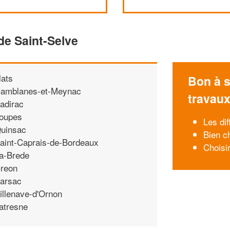
de Saint-Selve
llats
Bon à s
amblanes-et-Meynac
travau
adirac
oupes
Les di
uinsac
Bien c
aint-Caprais-de-Bordeaux
Choisi
a-Brede
reon
arsac
illenave-d'Ornon
atresne