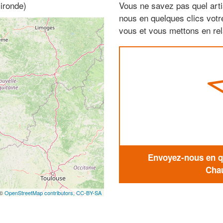
Gironde)
Vous ne savez pas quel arti
nous en quelques clics vot
vous et vous mettons en rela
Envoyez-nous en qu
Chau
 ©
OpenStreetMap contributors,
CC-BY-SA