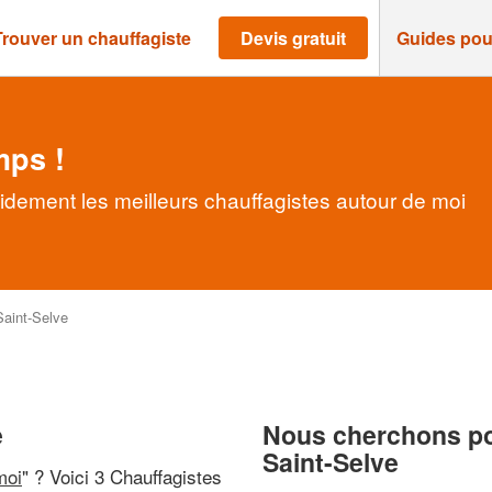
Trouver un chauffagiste
Devis gratuit
Guides pou
mps !
pidement les meilleurs chauffagistes autour de moi
Saint-Selve
e
Nous cherchons pou
Saint-Selve
moi
" ? Voici 3 Chauffagistes