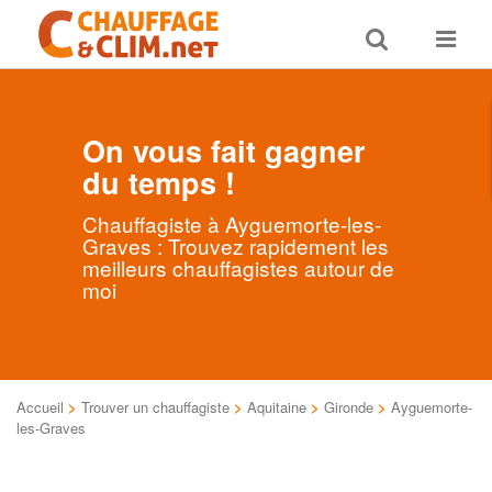
Toggle
Toggle
search
navigat
On vous fait gagner
du temps !
Chauffagiste à Ayguemorte-les-
Graves : Trouvez rapidement les
meilleurs chauffagistes autour de
moi
Accueil
>
Trouver un chauffagiste
>
Aquitaine
>
Gironde
>
Ayguemorte-
les-Graves