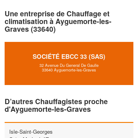
Une entreprise de Chauffage et
Augmentez votre
chiffre d'affa
climatisation à Ayguemorte-les-
vos
tout en gagnant d
marges
Graves (33640)
!
nouveaux clients
En savoir plus
SOCIÉTÉ EBCC 33 (SAS)
32 Avenue Du General De Gaulle
33640 Ayguemorte-les-Graves
D’autres Chauffagistes proche
d'Ayguemorte-les-Graves
Isle-Saint-Georges