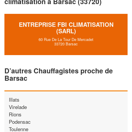
climatisation à Barsac (33720)
vos
tout en gagnant de
marges
!
nouveaux clients
En savoir plus
ENTREPRISE FBI CLIMATISATION
(SARL)
60 Rue De La Tour De Mercadet
33720 Barsac
D’autres Chauffagistes proche de
Barsac
Illats
Virelade
Rions
Podensac
Toulenne