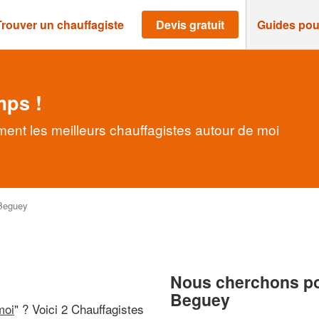
Trouver un chauffagiste
Devis gratuit
Guides pou
mps !
ent les meilleurs chauffagistes autour de moi
Beguey
Nous cherchons pou
Beguey
moi
" ? Voici 2 Chauffagistes