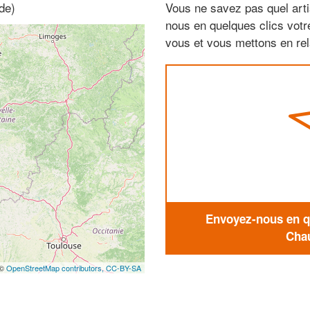
de)
Vous ne savez pas quel arti
nous en quelques clics vot
vous et vous mettons en rela
Envoyez-nous en qu
Chau
 ©
OpenStreetMap contributors,
CC-BY-SA