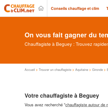
Conseils chauffage et clim
On vous fait gagner du te
Chauffagiste à Beguey : Trouvez rapidem
Accueil
>
Trouver un chauffagiste
>
Aquitaine
>
Gironde
>
Votre chauffagiste à Beguey
Vous avez recherché "
chauffagiste autour de 