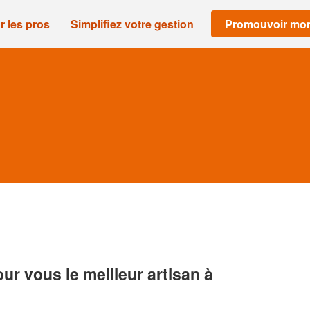
r les pros
Simplifiez votre gestion
Promouvoir mon
r vous le meilleur artisan à