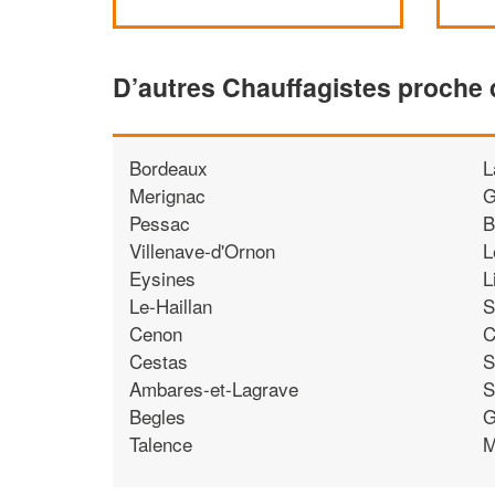
D’autres Chauffagistes proche
Bordeaux
L
Merignac
G
Pessac
B
Villenave-d'Ornon
L
Eysines
L
Le-Haillan
S
Cenon
C
Cestas
S
Ambares-et-Lagrave
S
Begles
G
Talence
M