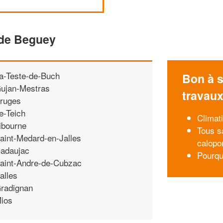
 de Beguey
a-Teste-de-Buch
Bon à s
ujan-Mestras
travau
ruges
e-Teich
Climati
ibourne
Tous sa
aint-Medard-en-Jalles
calopo
adaujac
Pourqu
aint-Andre-de-Cubzac
alles
radignan
ios