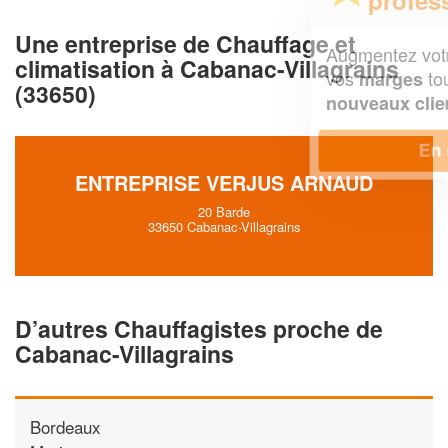
Une entreprise de Chauffage et
Augmentez votre
et
chiffre d'affaires
climatisation à Cabanac-Villagrains
vos
tout en gagnant de
marges
(33650)
!
nouveaux clients
En savoir plus
ENTREPRISE VERJUS ARNAUD
20 Barde
33650 Cabanac-Villagrains
D’autres Chauffagistes proche de
Cabanac-Villagrains
Bordeaux