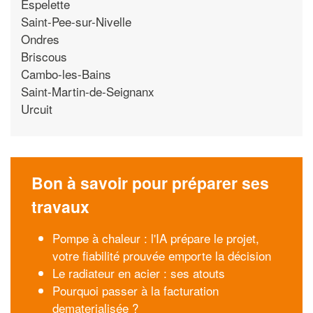
Espelette
Saint-Pee-sur-Nivelle
Ondres
Briscous
Cambo-les-Bains
Saint-Martin-de-Seignanx
Urcuit
Bon à savoir pour préparer ses
travaux
Pompe à chaleur : l'IA prépare le projet,
votre fiabilité prouvée emporte la décision
Le radiateur en acier : ses atouts
Pourquoi passer à la facturation
dematerialisée ?