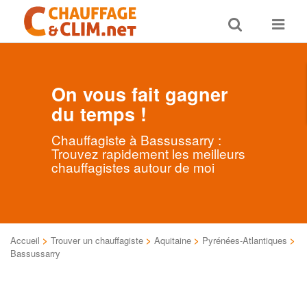
Toggle
Toggle
search
navigat
On vous fait gagner
du temps !
Chauffagiste à Bassussarry :
Trouvez rapidement les meilleurs
chauffagistes autour de moi
Accueil
>
Trouver un chauffagiste
>
Aquitaine
>
Pyrénées-Atlantiques
>
Bassussarry