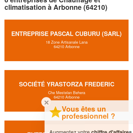
climatisation à Arbonne (64210)
ENTREPRISE PASCAL CUBURU (SARL)
18 Zone Artisanale Lana
64210 Arbonne
SOCIÉTÉ YRASTORZA FREDERIC
Che Mestelan Behera
64210 Arbonne
✕
Vous êtes un
professionnel ?
Augmentez votre
et
chiffre d'affaires