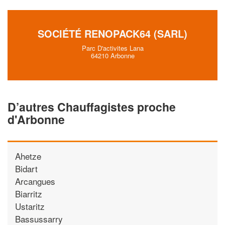
SOCIÉTÉ RENOPACK64 (SARL)
Parc D'activites Lana
64210 Arbonne
D’autres Chauffagistes proche
d'Arbonne
Ahetze
Bidart
Arcangues
Biarritz
Ustaritz
Bassussarry