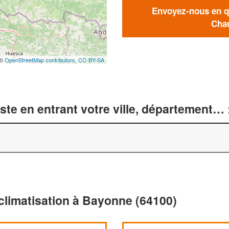
Envoyez-nous en qu
Chau
 ©
OpenStreetMap contributors,
CC-BY-SA
te en entrant votre ville, département… 
climatisation à Bayonne (64100)