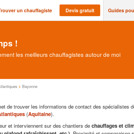
Trouver un chauffagiste
Devis gratuit
Guides pou
mps !
ment les meilleurs chauffagistes autour de moi
tlantiques
>
Bayonne
rmet de trouver les informations de contact des spécialiste
(
).
tlantiques
Aquitaine
eur et interviennent sur des chantiers de
chauffages et cli
. Proximité et comparaison s
u plafond rafraîchissant, etc.)