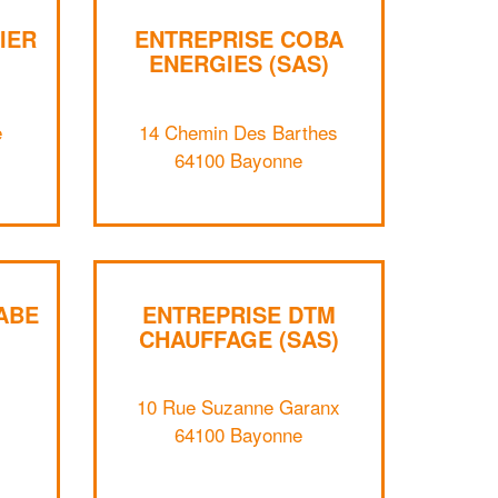
IER
ENTREPRISE COBA
ENERGIES (SAS)
e
14 Chemin Des Barthes
64100 Bayonne
ABE
ENTREPRISE DTM
CHAUFFAGE (SAS)
✕
10 Rue Suzanne Garanx
Vous êtes un
64100 Bayonne
professionnel ?