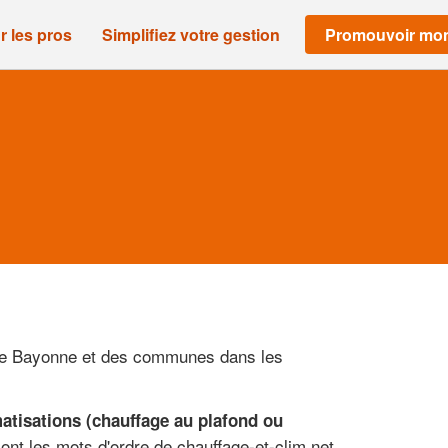
r les pros
Simplifiez votre gestion
Promouvoir mon
s de Bayonne et des communes dans les
matisations (chauffage au plafond ou
ont les mots d'ordre de chauffage-et-clim.net,