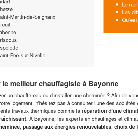
idart
Le radi
hetze
Les di
aint-Martin-de-Seignanx
Qu’est
rcuit
abenne
riscous
spelette
aint-Pee-sur-Nivelle
r le meilleur chauffagiste à Bayonne
r un chauffe-eau ou d'installer une cheminée ? Afin de vou
otre logement, n'hésitez pas à consulter l'une des sociétés 
férents travaux thermiques comme la
réparation d'une climat
. À Bayonne, les experts en chauffages et clima
raîchissant
,
,
cheminée
passage aux énergies renouvelables
choix de 