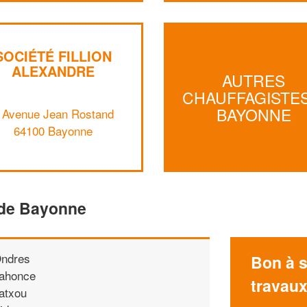
SOCIÉTÉ FILLION
ALEXANDRE
AUTRES
CHAUFFAGISTES
BAYONNE
 Avenue Jean Rostand
64100 Bayonne
 de Bayonne
ndres
Bon à s
ahonce
travau
atxou