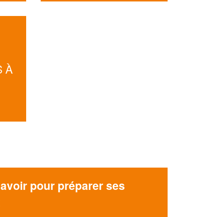
Augmentez votre
et
chiffre d'affaires
vos
tout en gagnant de
marges
!
nouveaux clients
En savoir plus
 À
avoir pour préparer ses
x