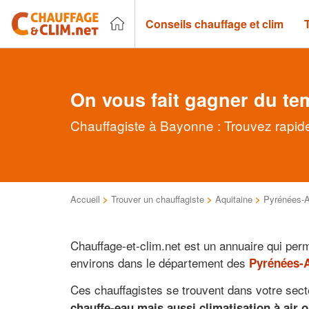
Conseils chauffage et clim
On vous fait gagner du te
Chauffagiste à Bayonne : Trouvez rapide
Accueil
>
Trouver un chauffagiste
>
Aquitaine
>
Pyrénées-A
Chauffage-et-clim.net est un annuaire qui pe
environs dans le département des
Pyrénées-A
Ces chauffagistes se trouvent dans votre sect
chauffe-eau mais aussi climatisation à air o