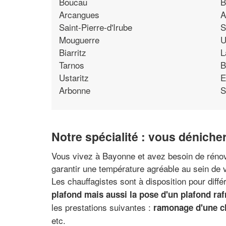
Boucau
B
Arcangues
A
Saint-Pierre-d'Irube
S
Mouguerre
U
Biarritz
L
Tarnos
B
Ustaritz
E
Arbonne
S
Notre spécialité : vous déniche
Vous vivez à Bayonne et avez besoin de rénove
garantir une température agréable au sein de v
Les chauffagistes sont à disposition pour dif
plafond mais aussi la pose d'un plafond raf
les prestations suivantes :
ramonage d'une 
etc.