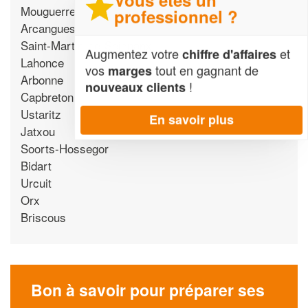
Mouguerre
professionnel ?
Arcangues
Saint-Martin-de-Seignanx
Augmentez votre
et
chiffre d'affaires
Lahonce
vos
tout en gagnant de
marges
Arbonne
!
nouveaux clients
Capbreton
Ustaritz
En savoir plus
Jatxou
Soorts-Hossegor
Bidart
Urcuit
Orx
Briscous
Bon à savoir pour préparer ses