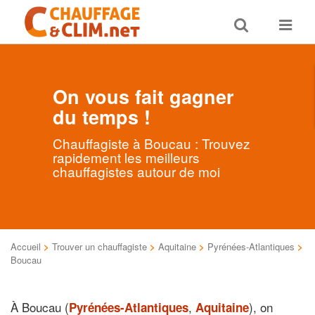
Toggle
Toggle
search
navigat
On vous fait gagner
du temps !
Chauffagiste à Boucau : Trouvez
rapidement les meilleurs
chauffagistes autour de moi
Accueil
>
Trouver un chauffagiste
>
Aquitaine
>
Pyrénées-Atlantiques
>
Boucau
À Boucau (
,
), on
Pyrénées-Atlantiques
Aquitaine