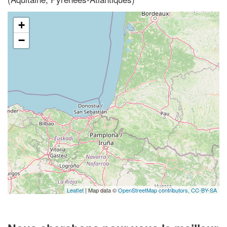
+
−
Leaflet
| Map data ©
OpenStreetMap contributors,
CC-BY-SA