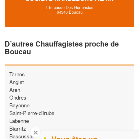
1 Impasse Des Hortensias
64340 Boucau
D’autres Chauffagistes proche de
Boucau
Tarnos
Anglet
Aren
Ondres
Bayonne
Saint-Pierre-d'Irube
Labenne
Biarritz
✕
Bassussarry
Vous êtes un