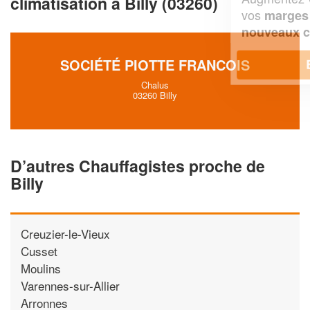
climatisation à Billy (03260)
vos
tout en gagnant de
marges
!
nouveaux clients
SOCIÉTÉ PIOTTE FRANCOIS
En savoir plus
Chalus
03260 Billy
D’autres Chauffagistes proche de
Billy
Creuzier-le-Vieux
Cusset
Moulins
Varennes-sur-Allier
Arronnes