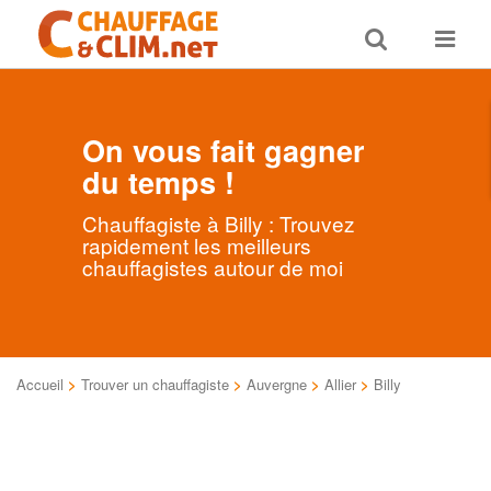
Toggle
Toggle
search
navigat
On vous fait gagner
du temps !
Chauffagiste à Billy : Trouvez
rapidement les meilleurs
chauffagistes autour de moi
Accueil
>
Trouver un chauffagiste
>
Auvergne
>
Allier
>
Billy