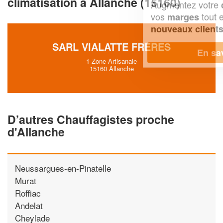
climatisation à Allanche (15160)
Augmentez votre
et
chiffre d'affaires
vos
tout en gagnant de
marges
!
nouveaux clients
SARL VIALATTE FRERES
En savoir plus
1 Zone Artisanale
15160 Allanche
D’autres Chauffagistes proche
d'Allanche
Neussargues-en-Pinatelle
Murat
Roffiac
Andelat
Cheylade