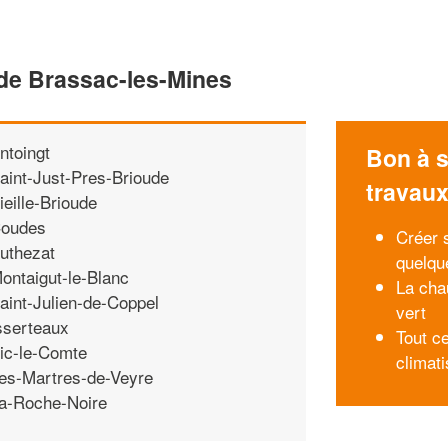
 de Brassac-les-Mines
ntoingt
Bon à s
aint-Just-Pres-Brioude
travau
ieille-Brioude
oudes
Créer 
uthezat
quelqu
ontaigut-le-Blanc
La cha
aint-Julien-de-Coppel
vert
sserteaux
Tout c
ic-le-Comte
climati
es-Martres-de-Veyre
a-Roche-Noire