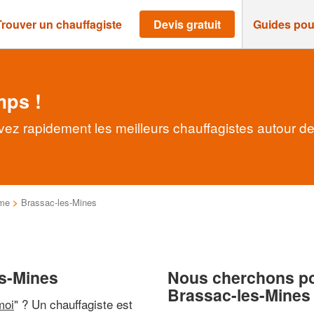
Trouver un chauffagiste
Devis gratuit
Guides pou
mps !
vez rapidement les meilleurs chauffagistes autour d
me
>
Brassac-les-Mines
es-Mines
Nous cherchons pou
Brassac-les-Mines
moi
" ? Un chauffagiste est