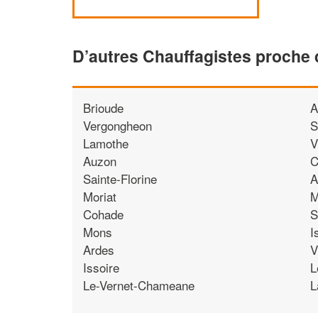
D’autres Chauffagistes proche
Brioude
A
Vergongheon
S
Lamothe
V
Auzon
C
Sainte-Florine
A
Moriat
M
Cohade
S
Mons
I
Ardes
V
Issoire
L
Le-Vernet-Chameane
L