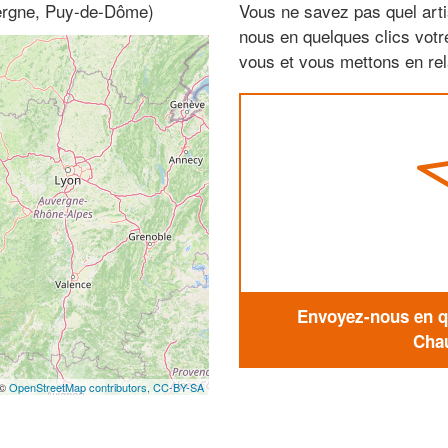
vergne, Puy-de-Dôme)
Vous ne savez pas quel arti
nous en quelques clics vot
vous et vous mettons en rela
Envoyez-nous en qu
Chau
 ©
OpenStreetMap contributors,
CC-BY-SA