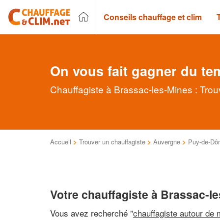
Conseils chauffage et clim
On vous fait gagner du te
Chauffagiste à Brassac-les-Mines : Trou
Accueil
>
Trouver un chauffagiste
>
Auvergne
>
Puy-de-Dô
Votre chauffagiste à Brassac-l
Vous avez recherché "
chauffagiste autour de 