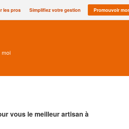
r les pros
Simplifiez votre gestion
Promouvoir mon
e moi
r vous le meilleur artisan à