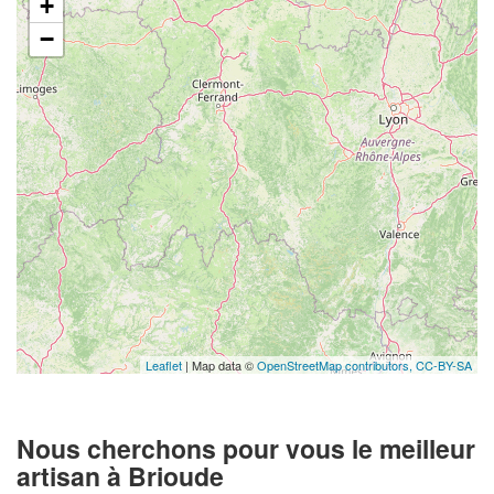
+
−
Leaflet
| Map data ©
OpenStreetMap contributors,
CC-BY-SA
Nous cherchons pour vous le meilleur
artisan à Brioude