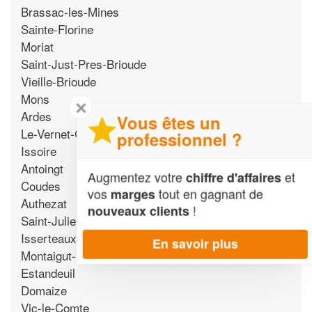
Brassac-les-Mines
Sainte-Florine
Moriat
Saint-Just-Pres-Brioude
Vieille-Brioude
Mons
✕
Ardes
Vous êtes un
Le-Vernet-Chameane
professionnel ?
Issoire
Antoingt
Augmentez votre
et
chiffre d'affaires
Coudes
vos
tout en gagnant de
marges
Authezat
!
nouveaux clients
Saint-Julien-de-Coppel
Isserteaux
En savoir plus
Montaigut-le-Blanc
Estandeuil
Domaize
Vic-le-Comte