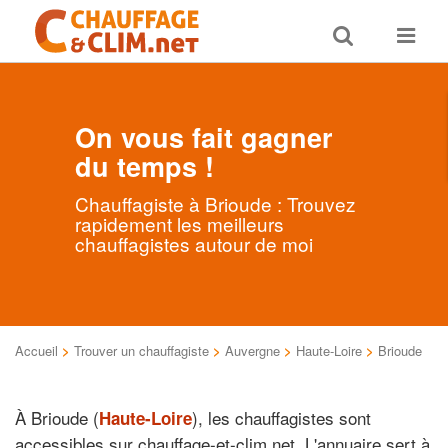
Toggle
Toggle
search
navigat
On vous fait gagner
du temps !
Chauffagiste à Brioude : Trouvez
rapidement les meilleurs
chauffagistes autour de moi
Accueil
>
Trouver un chauffagiste
>
Auvergne
>
Haute-Loire
>
Brioude
À Brioude (
), les chauffagistes sont
Haute-Loire
accessibles sur chauffage-et-clim.net. L'annuaire sert à