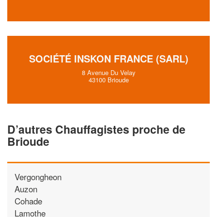
SOCIÉTÉ INSKON FRANCE (SARL)
8 Avenue Du Velay
43100 Brioude
D’autres Chauffagistes proche de
Brioude
Vergongheon
Auzon
Cohade
Lamothe