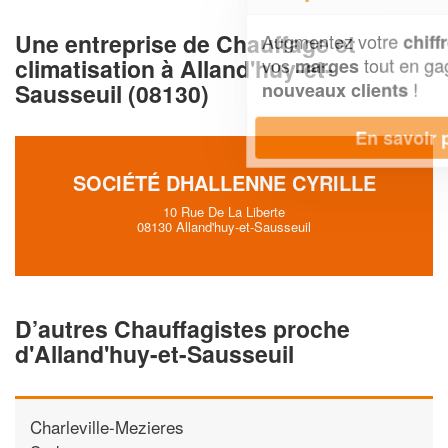
Une entreprise de Chauffage et
Augmentez votre
et
chiffre d'affaires
climatisation à Alland'huy-et-
vos
tout en gagnant de
marges
!
Sausseuil (08130)
nouveaux clients
En savoir plus
SOCIÉTÉ DHALLENNE CYRILLE
10 Rue De La Liberte
08130 Alland'huy-et-Sausseuil
D’autres Chauffagistes proche
d'Alland'huy-et-Sausseuil
Charleville-Mezieres