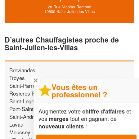
28 Rue Nicolas Remond
10800 Saint-Julien-les-Villas
D’autres Chauffagistes proche de
Saint-Julien-les-Villas
Breviandes
Troyes
✕
Vous êtes un
Saint-Parres-aux-Tertres
professionnel ?
Rosieres-Pres-Troyes
Saint-Leger-Pres-Troyes
Pont-Sainte-Marie
Augmentez votre
et
chiffre d'affaires
Saint-Andre-les-Vergers
vos
tout en gagnant de
marges
Lavau
!
nouveaux clients
Moussey