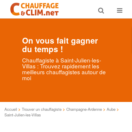
Toggle
Toggle
search
navigat
On vous fait gagner
du temps !
Chauffagiste à Saint-Julien-les-
Villas : Trouvez rapidement les
meilleurs chauffagistes autour de
moi
Accueil
>
Trouver un chauffagiste
>
Champagne-Ardenne
>
Aube
>
Saint-Julien-les-Villas